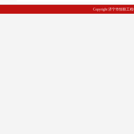
Copyright 济宁市恒