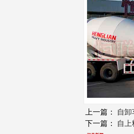
上一篇：
自卸
下一篇：
自上