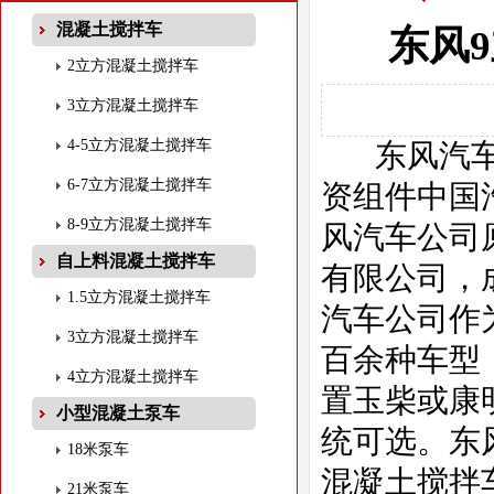
混凝土搅拌车
东风
2立方混凝土搅拌车
3立方混凝土搅拌车
4-5立方混凝土搅拌车
东风汽车公
6-7立方混凝土搅拌车
资组件中国
8-9立方混凝土搅拌车
风汽车公司
自上料混凝土搅拌车
有限公司，
1.5立方混凝土搅拌车
汽车公司作
3立方混凝土搅拌车
百余种车型
4立方混凝土搅拌车
置玉柴或康
小型混凝土泵车
统可选。东
18米泵车
混凝土搅拌
21米泵车