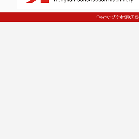
Copyright 济宁市恒