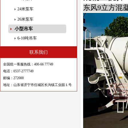
东风9立方混
24米泵车
26米泵车
小型吊车
6-10吨吊车
联系我们
全国统一客服热线：400-66 77749
电话：0537-2777749
邮编：272000
地址：山东省济宁市任城区长沟镇工业园１号