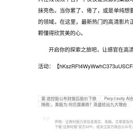
抹亮色。当你累了、倦了，或是单纯想
的领域。在这里，最新热门的高清影片
颗懂得欣赏美的心。
开启你的探索之旅吧，让感官在高
活动：【
hKszRFt4WyWwhC373uUSCF
富:途控股公布财报后股价下跌
Perp:l:ex
隔夜:，美股为:何巨震暴跌？高盛给出九大理由
声明：证券时报力求信息真实、准确，文章提及内
下载“证券时报”官方APP，或关注官方微信公众