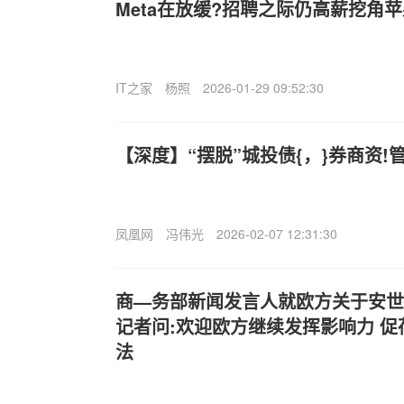
Meta在放缓?招聘之际仍高薪挖角苹
IT之家
杨照
2026-01-29 09:52:30
【深度】“摆脱”城投债{，}券商资!
凤凰网
冯伟光
2026-02-07 12:31:30
商—务部新闻发言人就欧方关于安世
记者问:欢迎欧方继续发挥影响力 
法